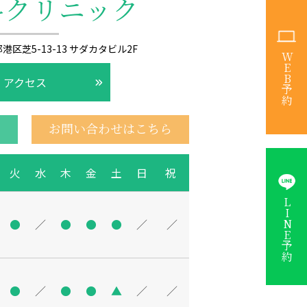
歯科クリニック
都港区芝5-13-13 サダカタビル2F
WEB予約
アクセス
お問い合わせはこちら
火
水
木
金
土
日
祝
LINE予約
●
／
●
●
●
／
／
●
／
●
●
▲
／
／