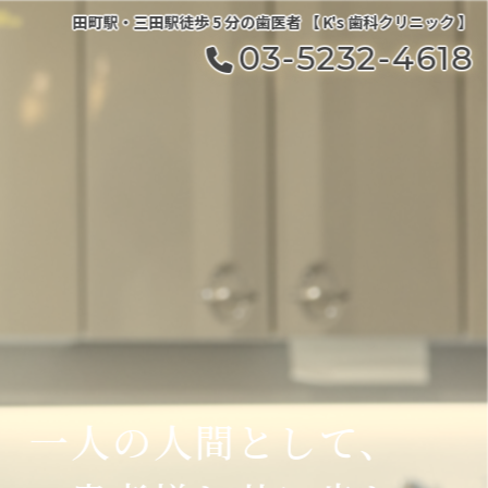
田町駅・三田駅徒歩 5 分の歯医者 【 K's 歯科クリニック 】
03-5232-4618
、
一人の人間として、