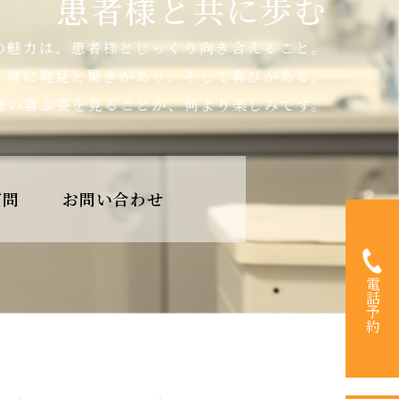
患者様と共に歩む
の魅力は、患者様とじっくり向き合えること。
常に発見と驚きがあり、そして喜びがある。
様の喜ぶ姿を見ることが、何より楽しみです。
質問
お問い合わせ
03-523
電話予約
TEL.