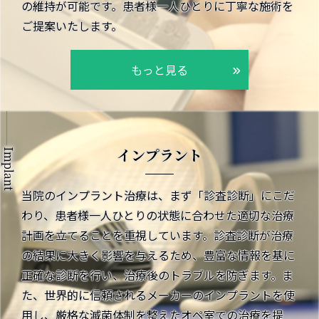
の維持が可能です。患者様一人ひとりに丁寧な施術を
ご提案いたします。
もっと見る
インプラント
Implant
当院のインプラント治療は、まず「診査診断」にこだ
わり、患者様一人ひとりの状態に合わせた適切な治療
計画を立てることを重視しています。診査診断が治療
の結果に大きく影響を与えるため、豊富な情報を基に
正確な診断を行い、治療後のトラブルを防ぎます。ま
た、世界的に信頼されるメーカーのインプラントを使
用し、厳格な滅菌体制を整えたオペ室での治療を提