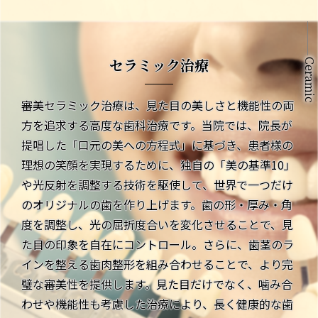
セラミック治療
Ceramic
審美セラミック治療は、見た目の美しさと機能性の両
方を追求する高度な歯科治療です。当院では、院長が
提唱した「口元の美への方程式」に基づき、患者様の
理想の笑顔を実現するために、独自の「美の基準10」
や光反射を調整する技術を駆使して、世界で一つだけ
のオリジナルの歯を作り上げます。歯の形・厚み・角
度を調整し、光の屈折度合いを変化させることで、見
た目の印象を自在にコントロール。さらに、歯茎のラ
インを整える歯肉整形を組み合わせることで、より完
璧な審美性を提供します。見た目だけでなく、噛み合
わせや機能性も考慮した治療により、長く健康的な歯