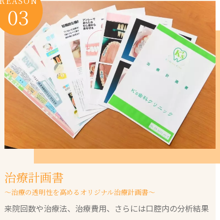
REASON
03
治療計画書
～治療の透明性を高めるオリジナル治療計画書～
来院回数や治療法、治療費用、さらには口腔内の分析結果