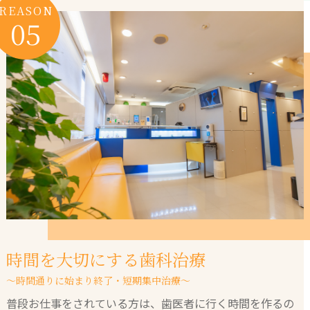
REASON
05
時間を大切にする歯科治療
～時間通りに始まり終了・短期集中治療～
普段お仕事をされている方は、歯医者に行く時間を作るの