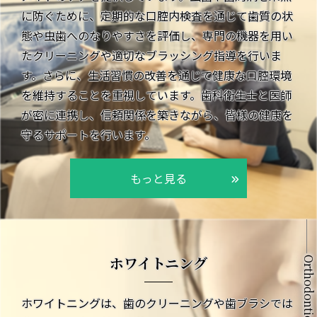
に防ぐために、定期的な口腔内検査を通じて歯質の状
態や虫歯へのなりやすさを評価し、専門の機器を用い
たクリーニングや適切なブラッシング指導を行いま
す。さらに、生活習慣の改善を通じて健康な口腔環境
を維持することを重視しています。歯科衛生士と医師
が密に連携し、信頼関係を築きながら、皆様の健康を
守るサポートを行います。
もっと見る
ホワイトニング
Orthodontics
ホワイトニングは、歯のクリーニングや歯ブラシでは