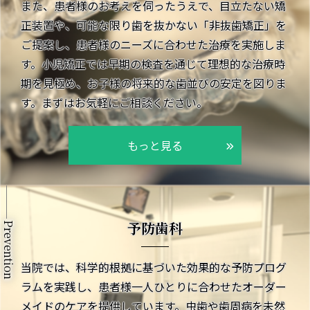
また、患者様のお考えを伺ったうえで、目立たない矯
正装置や、可能な限り歯を抜かない「非抜歯矯正」を
ご提案し、患者様のニーズに合わせた治療を実施しま
す。小児矯正では早期の検査を通じて理想的な治療時
期を見極め、お子様の将来的な歯並びの安定を図りま
す。まずはお気軽にご相談ください。
もっと見る
予防歯科
Prevention
当院では、科学的根拠に基づいた効果的な予防プログ
ラムを実践し、患者様一人ひとりに合わせたオーダー
メイドのケアを提供しています。虫歯や歯周病を未然