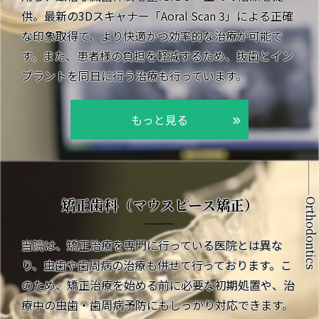
供。最新の3Dスキャナー「Aoral Scan 3」による正確
な印象取得で、より快適かつ効率的な治療が可能で
す。また、患者様の負担を軽減するため、抜歯とイン
プラントを同日に行う治療も行っています。
もっと見る
矯正歯科（マウスピース矯正）
Orthodontics
当院は、矯正治療を専門に行っている医院とは異な
り、虫歯や歯周病の治療も併せて行っております。こ
のため、矯正治療を始める前に必要な初期処置や、治
療中の虫歯・歯周病予防にもしっかり対応できます。