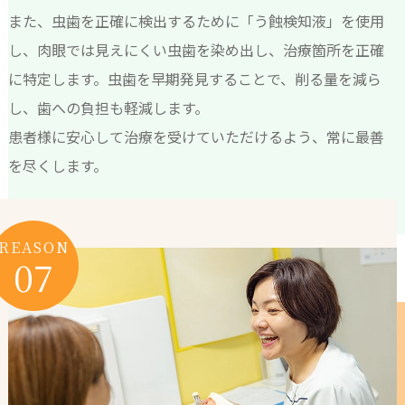
また、虫歯を正確に検出するために「う蝕検知液」を使用
し、肉眼では見えにくい虫歯を染め出し、治療箇所を正確
に特定します。虫歯を早期発見することで、削る量を減ら
し、歯への負担も軽減します。
患者様に安心して治療を受けていただけるよう、常に最善
を尽くします。
REASON
07