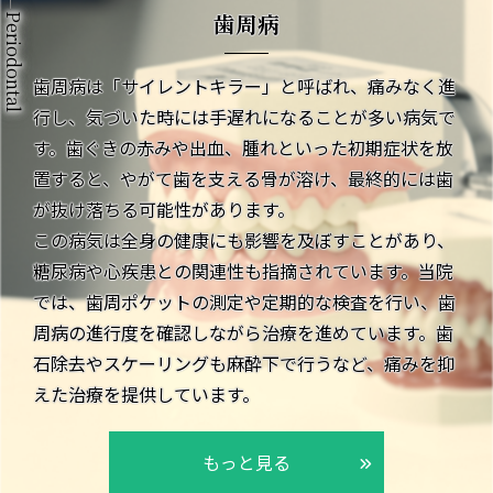
歯周病
Periodontal
歯周病は「サイレントキラー」と呼ばれ、痛みなく進
行し、気づいた時には手遅れになることが多い病気で
す。歯ぐきの赤みや出血、腫れといった初期症状を放
置すると、やがて歯を支える骨が溶け、最終的には歯
が抜け落ちる可能性があります。
この病気は全身の健康にも影響を及ぼすことがあり、
糖尿病や心疾患との関連性も指摘されています。当院
では、歯周ポケットの測定や定期的な検査を行い、歯
周病の進行度を確認しながら治療を進めています。歯
石除去やスケーリングも麻酔下で行うなど、痛みを抑
えた治療を提供しています。
もっと見る