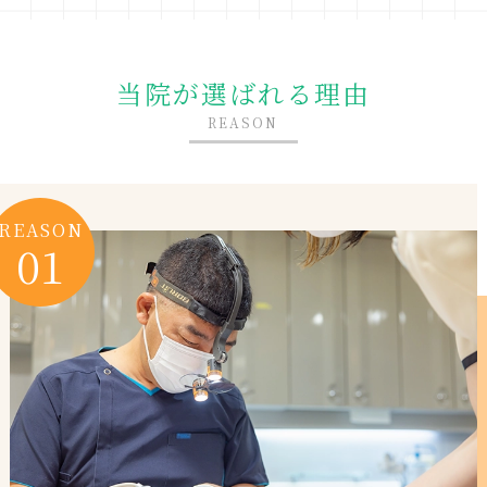
当院が選ばれる理由
REASON
REASON
01