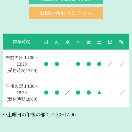
お問い合わせはこちら
月
火
水
木
金
土
日
祝
診療時間
午前の部 10:00 ~
●
●
／
●
●
●
／
／
13:30
(受付時間13:00)
午後の部 14:30 ~
●
●
／
●
●
▲
／
／
18:30
(受付時間18:00)
※土曜日の午後の部：14:30~17:00