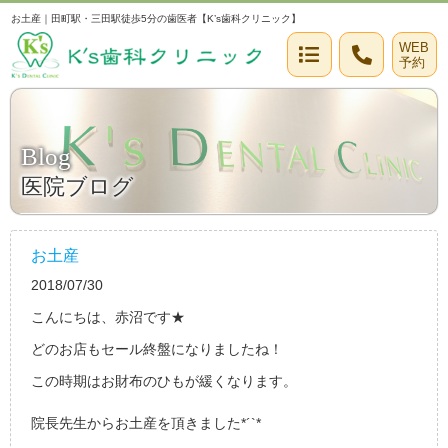
お土産｜田町駅・三田駅徒歩5分の歯医者【K’s歯科クリニック】
WEB
予約
Blog
医院ブログ
お土産
2018/07/30
こんにちは、赤沼です★
どのお店もセール終盤になりましたね！
この時期はお財布のひもが緩くなります。
院長先生からお土産を頂きました*´`*