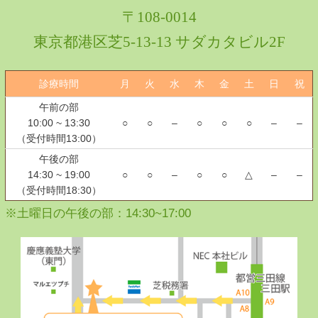
〒108-0014
東京都港区芝5-13-13 サダカタビル2F
診療時間
月
火
水
木
金
土
日
祝
午前の部
10:00 ~ 13:30
○
○
–
○
○
○
–
–
（受付時間13:00）
午後の部
14:30 ~ 19:00
○
○
–
○
○
△
–
–
（受付時間18:30）
※土曜日の午後の部：14:30~17:00