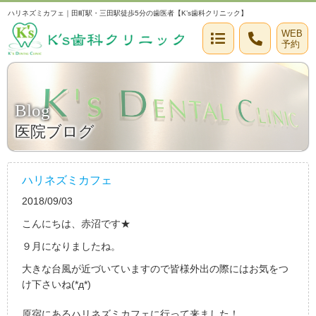
ハリネズミカフェ｜田町駅・三田駅徒歩5分の歯医者【K’s歯科クリニック】
WEB
予約
Blog
医院ブログ
ハリネズミカフェ
2018/09/03
こんにちは、赤沼です★
９月になりましたね。
大きな台風が近づいていますので皆様外出の際にはお気をつ
け下さいね(*д*)
原宿にあるハリネズミカフェに行って来ました！