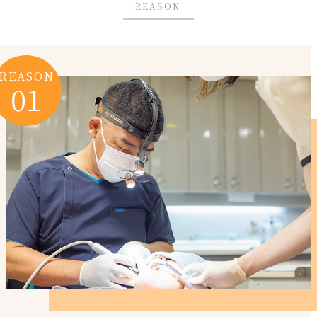
REASON
REASON
01