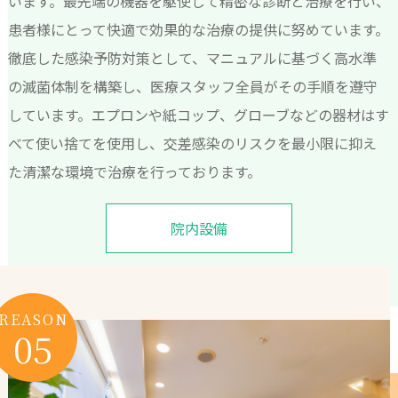
います。最先端の機器を駆使して精密な診断と治療を行い、
患者様にとって快適で効果的な治療の提供に努めています。
徹底した感染予防対策として、マニュアルに基づく高水準
の滅菌体制を構築し、医療スタッフ全員がその手順を遵守
しています。エプロンや紙コップ、グローブなどの器材はす
べて使い捨てを使用し、交差感染のリスクを最小限に抑え
た清潔な環境で治療を行っております。
院内設備
REASON
05